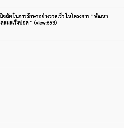
อวินิจฉัย ในการรักษาอย่างรวดเร็ว ในโครงการ " พัฒนา
และมะเร็งปอด " (view:653)