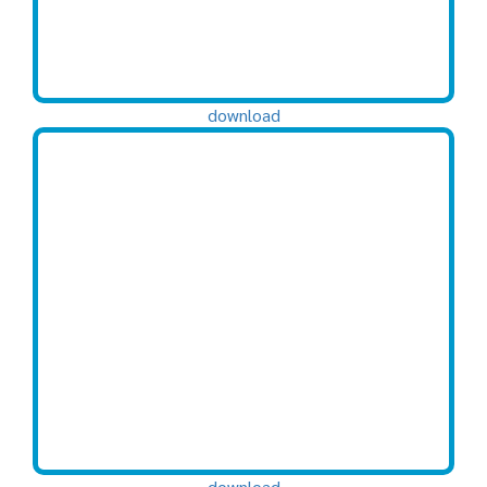
download
download