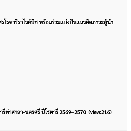
สรโรตารีราไวย์บีช พร้อมร่วมแบ่งปันแนวคิดภาวะผู้นำ
ีท่าศาลา-นครศรี ปีโรตารี 2569–2570 (view:216)