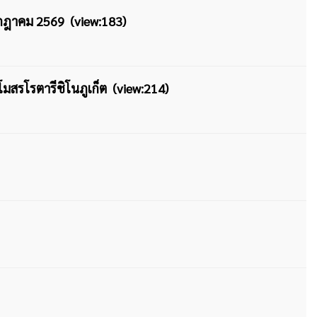
กรกฎาคม 2569 (view:183)
โมสรโรตารีชิโนภูเก็ต (view:214)