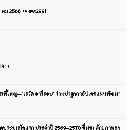
ฎาคม 2566 (view:299)
191)
มสรพี่ใหญ่—‘เรวัต อารีรอบ’ ร่วมปาฐกถาอัปเดตแผนพัฒนา
งเปิดประชุมนัดแรก ประจำปี 2569–2570 ชื่นชมศักยภาพสูง