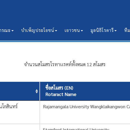
ธารณะ
บำเพ็ญประโยชน์
เยาวชน
มูลนิธิโรตารี
ที
30
จำนวนสโมสรโรทาเเรคท์ทั้งหมด 12 สโมสร
ชื่อสโมสร (EN)
Rotaract Name
นโกสินทร์
Rajamangala University Wangklaikangwon 
Stamford International University