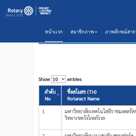
หน้าเเรก
สมาชิกภาพ
ภาพลักษณ์สา
ข้อมูลสมาชิกสโมสโรทาเเรคท์ ภาค 33
Show
entries
ลำดับ
ชื่อสโมสร (TH)
No
Rotaract Name
1
มหาวิทยาลัยเทคโนโลยีราชมงคลรัต
วิทยาเขตวังไกลกังวล
2
มหาวิทยาลัยนานาชาติแสตมฟอร์ด