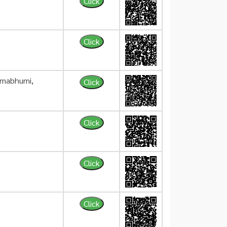
Click
Click
arnabhumi,
Click
Click
Click
Click