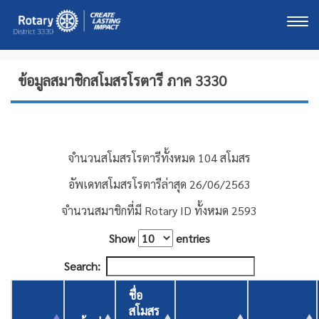
Togg
ข้อมูลสมาชิกสโมสรโรตารี ภาค 3330
จำนวนสโมสรโรตารีทั้งหมด 104 สโมสร
อัพเดทสโมสรโรตารีล่าสุด 26/06/2563
จำนวนสมาชิกที่มี Rotary ID ทั้งหมด 2593
Show
entries
Search:
ชื่อ
สโมสร