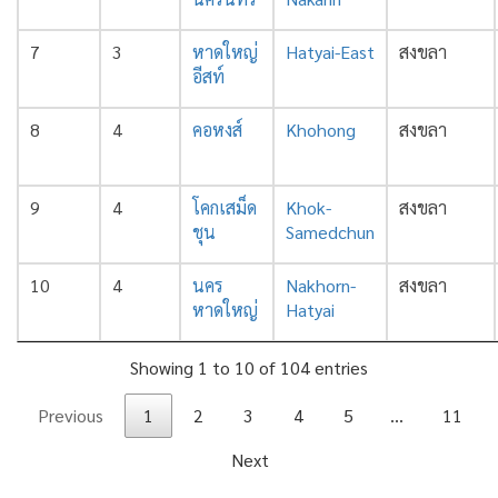
7
3
หาดใหญ่
Hatyai-East
สงขลา
อีสท์
8
4
คอหงส์
Khohong
สงขลา
9
4
โคกเสม็ด
Khok-
สงขลา
ชุน
Samedchun
10
4
นคร
Nakhorn-
สงขลา
หาดใหญ่
Hatyai
Showing 1 to 10 of 104 entries
Previous
1
2
3
4
5
…
11
Next
.