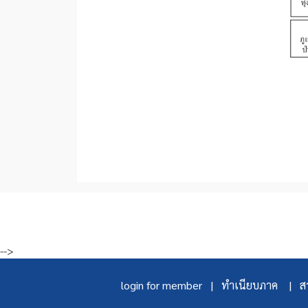
-->
login for member |
ทำเนียบภาค |
สา