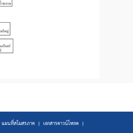
แผนที่สโมสรภาค |
เอกสารดาวน์โหลด |