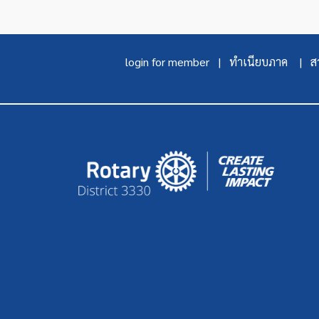
login for member |
ทำเนียบภาค |
สา