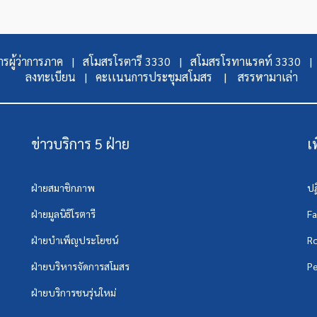
รผู้ว่าการภาค |
สโมสรโรตารี 3330 |
สโมสรโรทาแรคท์ 3330 |
ลงทะเบียน |
คะเเนนการประชุมสโมสร |
สรรหามาเล่า
ข่าวบริการ 5 ฝ่าย
เ
ฝ่ายสมาชิกภาพ
ปฏ
ฝ่ายมูลนิธิโรตารี
F
ฝ่ายบำเพ็ญประโยชน์
Ro
ฝ่ายบริหารจัดการสโมสร
Pe
ฝ่ายบริการชนรุ่นใหม่