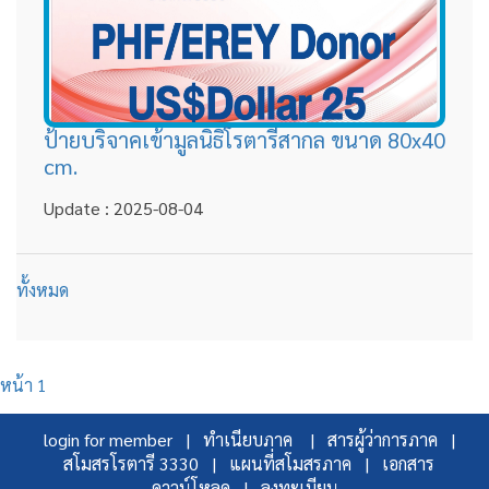
ป้ายบริจาคเข้ามูลนิธิโรตารีสากล ขนาด 80x40
cm.
Update : 2025-08-04
ทั้งหมด
หน้า 1
login for member |
ทำเนียบภาค |
สารผู้ว่าการภาค |
สโมสรโรตารี 3330 |
แผนที่สโมสรภาค |
เอกสาร
ดาวน์โหลด |
ลงทะเบียน