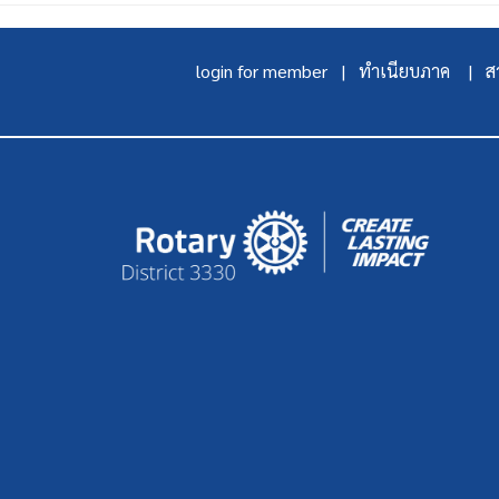
login for member |
ทำเนียบภาค |
สา