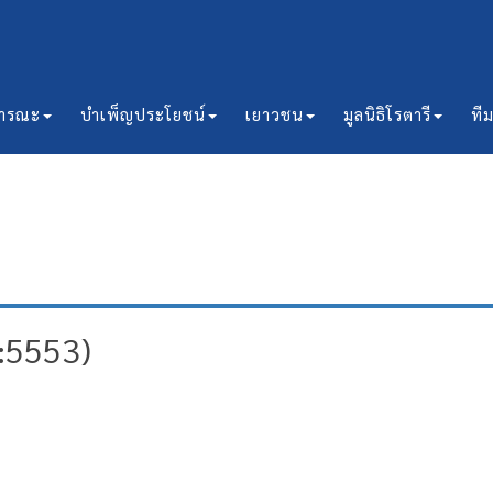
ธารณะ
บำเพ็ญประโยชน์
เยาวชน
มูลนิธิโรตารี
ที
w:5553)