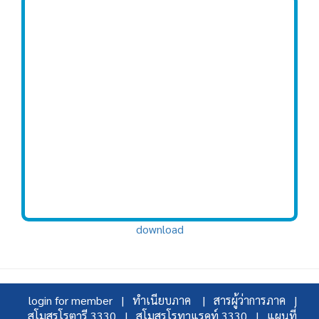
download
login for member |
ทำเนียบภาค |
สารผู้ว่าการภาค |
สโมสรโรตารี 3330 |
สโมสรโรทาแรคท์ 3330 |
แผนที่