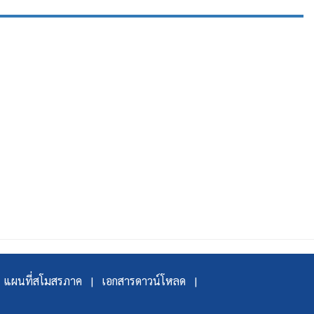
แผนที่สโมสรภาค |
เอกสารดาวน์โหลด |