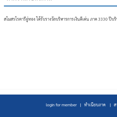
สโมสรโรตารีอู่ทอง ได้รับรางวัลบริหารการเงินดีเด่น ภาค 3330 ปีบร
login for member |
ทำเนียบภาค |
สา