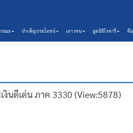
ธารณะ
บำเพ็ญประโยชน์
เยาวชน
มูลนิธิโรตารี
ที
รเงินดีเด่น ภาค 3330 (View:5878)