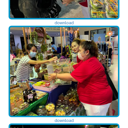
download
download