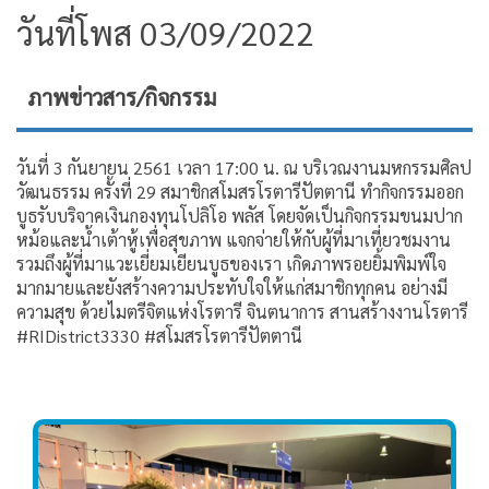
วันที่โพส 03/09/2022
ภาพข่าวสาร/กิจกรรม
วันที่ 3 กันยายน 2561 เวลา 17:00 น. ณ​ บริเวณงานมหกรรมศิลป
วัฒนธรรม ครั้งที่​ 29​ สมาชิกสโมสรโรตารีปัตตานี​ ทำกิจกรรม​ออก
บูธรับบริจาคเงินกองทุนโปลิโอ​ พลัส โดยจัดเป็นกิจกรรมขนมปาก
หม้อและน้ำเต้าหู้เพื่อสุขภาพ แจกจ่ายให้กับผู้ที่มาเที่ยวชมงาน
รวมถึงผู้ที่มาแวะเยี่ยมเยียนบูธของ​เรา​ เกิดภาพรอยยิ้มพิมพ์ใจ
มากมายและยังสร้างความประทับใจให้แก่สมาชิกทุกคน อย่างมี
ความสุข ด้วย​ไ​ม​ตรี​จิต​แห่ง​โรตารี จินตนาการ​ สาน​สร้าง​งาน​โรตารี
#RIDistrict3330 #สโมสรโรตารีปัตตานี