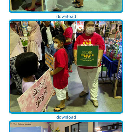
download
download