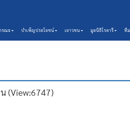
ธารณะ
บำเพ็ญประโยชน์
เยาวชน
มูลนิธิโรตารี
ที
ยน (View:6747)