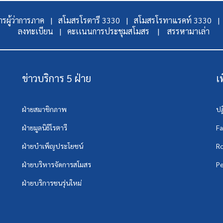
รผู้ว่าการภาค |
สโมสรโรตารี 3330 |
สโมสรโรทาแรคท์ 3330 |
ลงทะเบียน |
คะเเนนการประชุมสโมสร |
สรรหามาเล่า
ข่าวบริการ 5 ฝ่าย
เ
ฝ่ายสมาชิกภาพ
ปฏ
ฝ่ายมูลนิธิโรตารี
F
ฝ่ายบำเพ็ญประโยชน์
Ro
ฝ่ายบริหารจัดการสโมสร
Pe
ฝ่ายบริการชนรุ่นใหม่