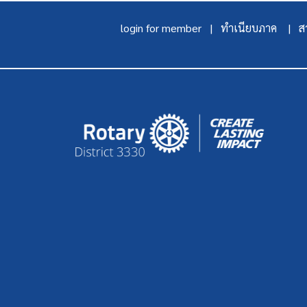
login for member |
ทำเนียบภาค |
สา