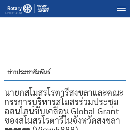
Togg
ข่าวประชาสัมพันธ์
นายกสโมสรโรตารีสงขลาและคณะ
กรรการบริหารสโมสรร่วมประชุม
ออนไลน์ขับเคลื่อน Global Grant
ของสโมสรโรตารีในจังหวัดสงขลา
❤️❤️❤️ (View:5888)