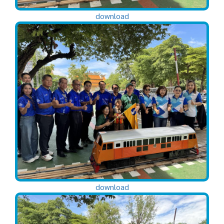
download
download