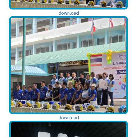
download
download