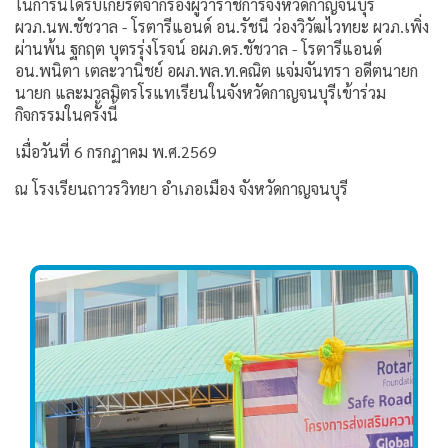
ในการนี้ได้รับเกียรติจากรองผู้ว่าราชการจังหวัดกาญจนบุรี
ผวภ.นพ.ชัชวาล - โรตารีแอนด์ อน.รัชนี ว่องวิวัฒไวทยะ ผวภ.เพิ่ง
ผ่านพ้น ฐกฤต บุตรรุ่งโรจน์ อผภ.ดร.ชัชวาล - โรตารีแอนด์
อน.พนิตา เตละวานิชย์ อผภ.พล.ท.คณิต แจ่มจันทรา อดีตนายก
นายก และมวลมิตรโรแทเรียนในจังหวัดกาญจนบุรีเข้าร่วม
กิจกรรมในครั้งนี้
เมื่อวันที่ 6 กรกฏาคม พ.ศ.2569
ณ โรงเรียนถาวรวิทยา อำเภอเมือง จังหวัดกาญจนบุรี