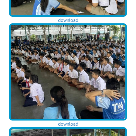
download
download