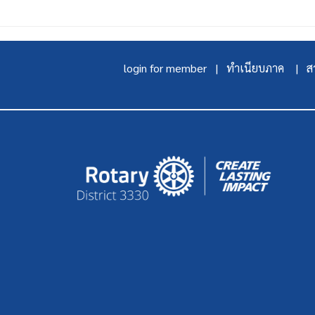
login for member |
ทำเนียบภาค |
สา