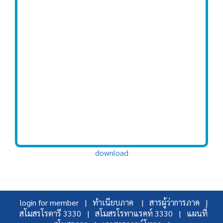
download
login for member |
ทำเนียบภาค |
สารผู้ว่าการภาค |
สโมสรโรตารี 3330 |
สโมสรโรทาแรคท์ 3330 |
แผนที่