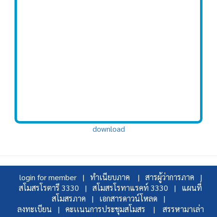
download
login for member |
ทำเนียบภาค |
สารผู้ว่าการภาค |
สโมสรโรตารี 3330 |
สโมสรโรทาแรคท์ 3330 |
แผนที่
สโมสรภาค |
เอกสารดาวน์โหลด |
ลงทะเบียน |
คะเเนนการประชุมสโมสร |
สรรหามาเล่า