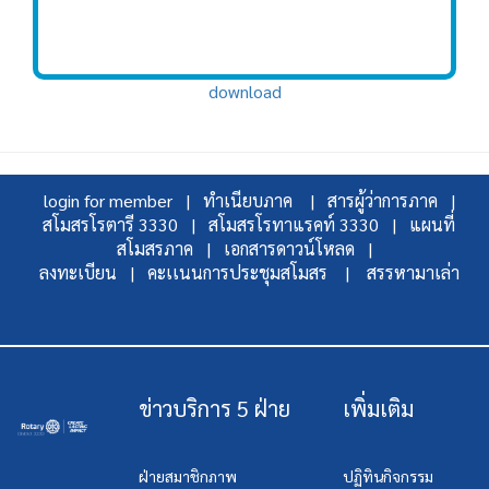
download
login for member |
ทำเนียบภาค |
สารผู้ว่าการภาค |
สโมสรโรตารี 3330 |
สโมสรโรทาแรคท์ 3330 |
แผนที่
สโมสรภาค |
เอกสารดาวน์โหลด |
ลงทะเบียน |
คะเเนนการประชุมสโมสร |
สรรหามาเล่า
ข่าวบริการ 5 ฝ่าย
เพิ่มเติม
ฝ่ายสมาชิกภาพ
ปฏิทินกิจกรรม