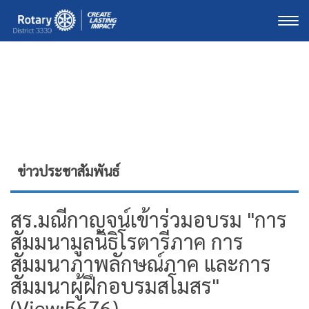
Togg
ข่าวประชาสัมพันธ์
สร.มณีกาญจน์เข้าร่วมอบรม "การ
สัมมนามูลนิธิโรตารีภาค การ
สัมมนาภาพลักษณ์ภาค และการ
สัมมนาผู้ฝึกอบรมสโมสร"
(View:5676)