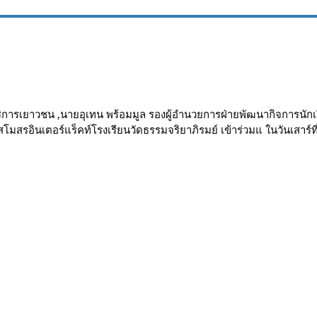
เยาวชน ,นายอุเทน พร้อมมูล รองผู้อำนวยการฝ่ายพัฒนากิจการนักเรียน
สโมสรอินเตอร์แร็คท์โรงเรียนวัดธรรมจริยาภิรมย์ เข้าร่วมแ ในวันเสา