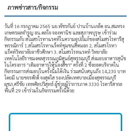
ภาพข่าวสาร/กิจกรรม
วันที่ 16 กรกฏาคม 2565 นย.พัชรกันย์ ปานบ้านเกล็ด อน.สมทรง
เกษตรผลจำรูญ อน.ดลใจ จองพานิช และสุภาพบุรุษ เข้าร่วม
กิจกรรมกับ สโมสรโรทาแรคท์ในความอุปถัมภ์ของสโมสรโรตารีสุ
พรรณิการ์ 1.สโมสรโรทาแร็คท์ชุมชนสีหมอก 2. สโมสรโรทา
แร็คท์วิทยาลัยอาชีวศึกษา 3. สโมสรโรทแรคท์ วิทยาลัย
เทคโนโลยีราชมงคลสุวรรณภูมิศูนย์สุพรรณบุรี ส่งมอบอาหารสุนัข
ในโครงการ "เติมอาหารให้น้องสี่ขา" ครั้งที่ 2 ซึ่งยอดบริจาคใน
กิจกรรมการส่งมอบในครั้งนี้มได้เงิน ร่วมสนับสนุนถึง 14,230 บาท
โดยมี นายขจรศักดิ์ จงสุดใส รองปลัดเทศบาลเมืองสุพรรณบุรี
ผชภ.ศรีชัย เทพศิลปวิสุทธ์ ผู้ช่วยผู้ว่าการภาค 3330 โรตารีสากล
พื้นที่ 29 เข้าร่วมในกิจกรรมครั้งนี้ด้วย