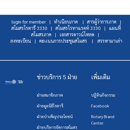
login for member |
ทำเนียบภาค |
สารผู้ว่าการภาค |
สโมสรโรตารี 3330 |
สโมสรโรทาแรคท์ 3330 |
แผนที่
สโมสรภาค |
เอกสารดาวน์โหลด |
ลงทะเบียน |
คะเเนนการประชุมสโมสร |
สรรหามาเล่า
ข่าวบริการ 5 ฝ่าย
เพิ่มเติม
ฝ่ายสมาชิกภาพ
ปฏิทินกิจกรรม
ฝ่ายมูลนิธิโรตารี
Facebook
ฝ่ายบำเพ็ญประโยชน์
Rotary Brand
Center
ฝ่ายบริหารจัดการสโมสร