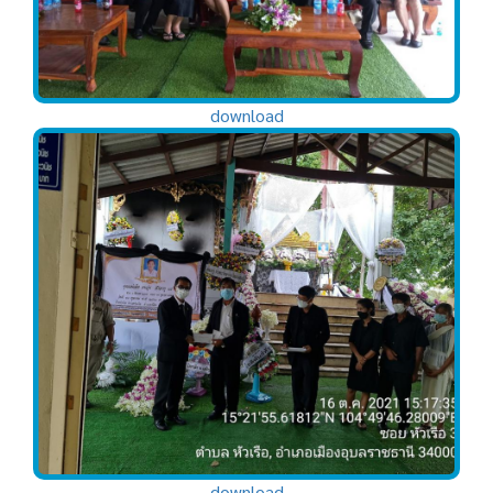
download
download