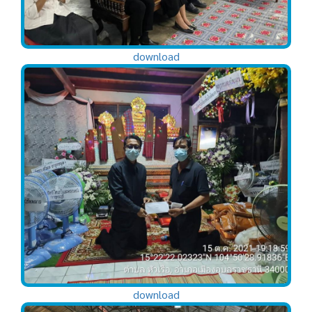
download
download