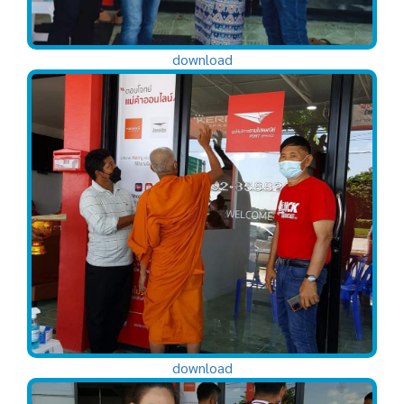
download
download