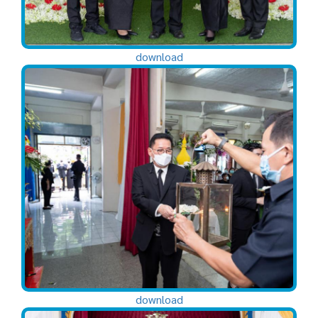
download
download