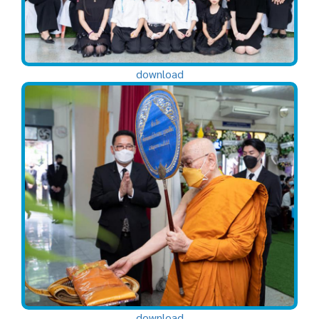
download
download