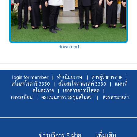
download
login for member |
ทำเนียบภาค |
สารผู้ว่าการภาค |
สโมสรโรตารี 3330 |
สโมสรโรทาแรคท์ 3330 |
แผนที่
สโมสรภาค |
เอกสารดาวน์โหลด |
ลงทะเบียน |
คะเเนนการประชุมสโมสร |
สรรหามาเล่า
ข่าวบริการ 5 ฝ่าย
เพิ่มเติม