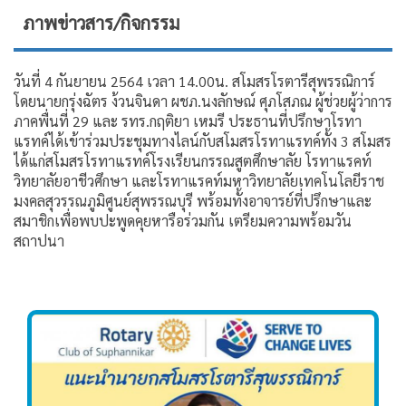
ภาพข่าวสาร/กิจกรรม
วันที่ 4 กันยายน 2564 เวลา 14.00น. สโมสรโรตารีสุพรรณิการ์
โดยนายกรุ่งฉัตร ง้วนจินดา ผชภ.นงลักษณ์ ศุภโสภณ ผู้ช่วยผู้ว่าการ
ภาคพื่นที่ 29 และ รทร.กฤติยา เหมรี ประธานที่ปรึกษาโรทา
แรทค์ได้เข้าร่วมประชุมทางไลน์กับสโมสรโรทาแรทค์ทั้ง 3 สโมสร
ได้แก่สโมสรโรทาแรทค์โรงเรียนกรรณสูตศึกษาลัย โรทาแรคท์
วิทยาลัยอาชีวศึกษา และโรทาแรคท์มหาวิทยาลัยเทคโนโลยีราช
มงคลสุวรรณภูมิศูนย์สุพรรณบุรี พร้อมทั้งอาจารย์ที่ปรึกษาและ
สมาชิกเพื่อพบปะพูดคุยหารือร่วมกัน เตรียมความพร้อมวัน
สถาปนา