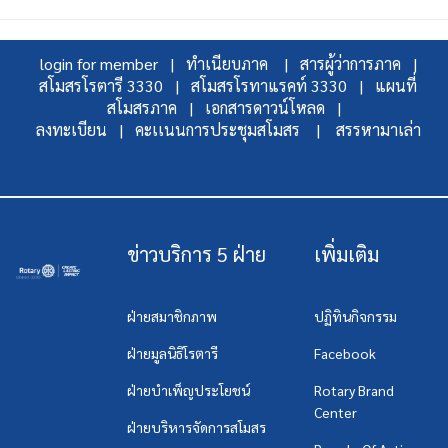
login for member |
ทำเนียบภาค |
สารผู้ว่าการภาค |
สโมสรโรตารี 3330 |
สโมสรโรทาแรคท์ 3330 |
แผนที่
สโมสรภาค |
เอกสารดาวน์โหลด |
ลงทะเบียน |
คะเเนนการประชุมสโมสร |
สรรหามาเล่า
ข่าวบริการ 5 ฝ่าย
เพิ่มเติม
ฝ่ายสมาชิกภาพ
ปฏิทินกิจกรรม
ฝ่ายมูลนิธิโรตารี
Facebook
ฝ่ายบำเพ็ญประโยชน์
Rotary Brand
Center
ฝ่ายบริหารจัดการสโมสร