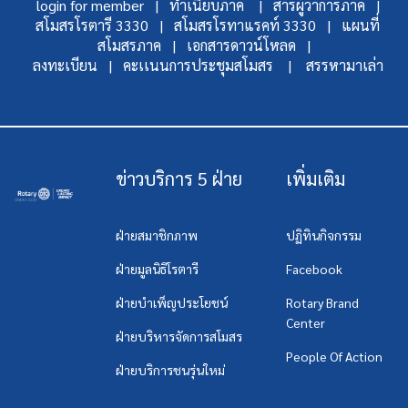
login for member |
ทำเนียบภาค |
สารผู้ว่าการภาค |
สโมสรโรตารี 3330 |
สโมสรโรทาแรคท์ 3330 |
แผนที่
สโมสรภาค |
เอกสารดาวน์โหลด |
ลงทะเบียน |
คะเเนนการประชุมสโมสร |
สรรหามาเล่า
ข่าวบริการ 5 ฝ่าย
เพิ่มเติม
ฝ่ายสมาชิกภาพ
ปฏิทินกิจกรรม
ฝ่ายมูลนิธิโรตารี
Facebook
ฝ่ายบำเพ็ญประโยชน์
Rotary Brand
Center
ฝ่ายบริหารจัดการสโมสร
People Of Action
ฝ่ายบริการชนรุ่นใหม่