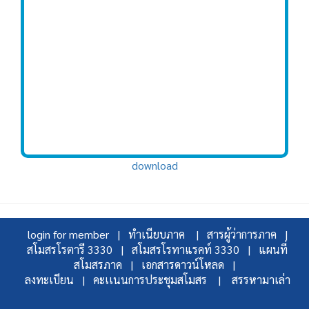
download
login for member |
ทำเนียบภาค |
สารผู้ว่าการภาค |
สโมสรโรตารี 3330 |
สโมสรโรทาแรคท์ 3330 |
แผนที่
สโมสรภาค |
เอกสารดาวน์โหลด |
ลงทะเบียน |
คะเเนนการประชุมสโมสร |
สรรหามาเล่า