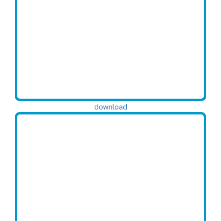
download