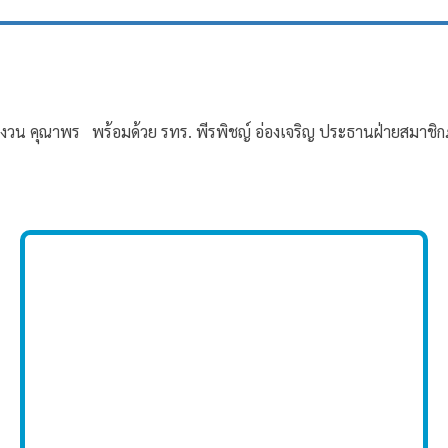
พ. สงวน คุณาพร พร้อมด้วย รทร. พีรพิชญ์ อ่องเจริญ ประธานฝ่ายสมา