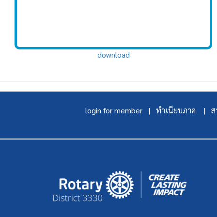
download
login for member |
ทำเนียบภาค |
สา