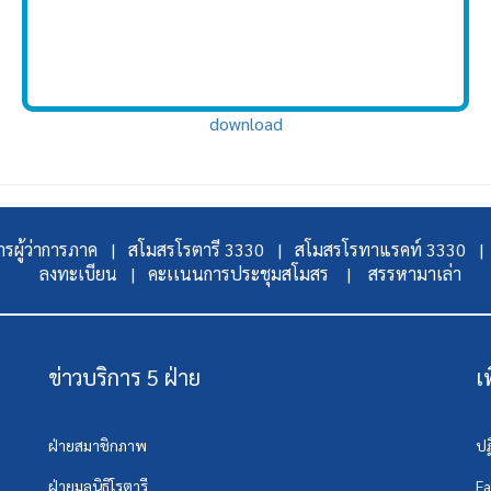
download
รผู้ว่าการภาค |
สโมสรโรตารี 3330 |
สโมสรโรทาแรคท์ 3330 |
ลงทะเบียน |
คะเเนนการประชุมสโมสร |
สรรหามาเล่า
ข่าวบริการ 5 ฝ่าย
เ
ฝ่ายสมาชิกภาพ
ปฏ
ฝ่ายมูลนิธิโรตารี
F