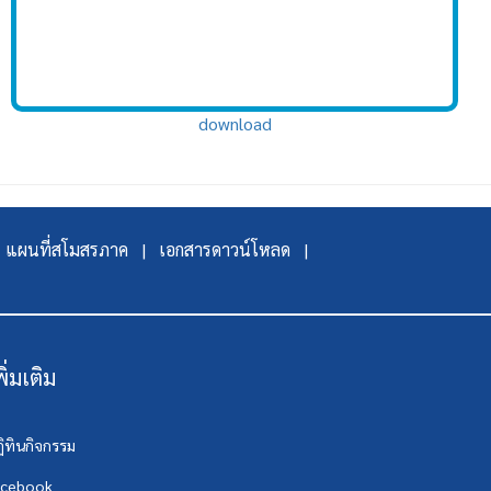
download
แผนที่สโมสรภาค |
เอกสารดาวน์โหลด |
พิ่มเติม
ิทินกิจกรรม
acebook