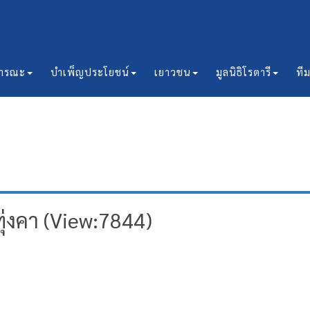
ธารณะ
บำเพ็ญประโยชน์
เยาวชน
มูลนิธิโรตารี
ที
ทุ่งคา (View:7844)