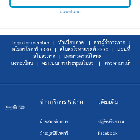
download
login for member |
ทำเนียบภาค |
สารผู้ว่าการภาค |
สโมสรโรตารี 3330 |
สโมสรโรทาแรคท์ 3330 |
แผนที่
สโมสรภาค |
เอกสารดาวน์โหลด |
ลงทะเบียน |
คะเเนนการประชุมสโมสร |
สรรหามาเล่า
ข่าวบริการ 5 ฝ่าย
เพิ่มเติม
ฝ่ายสมาชิกภาพ
ปฏิทินกิจกรรม
ฝ่ายมูลนิธิโรตารี
Facebook