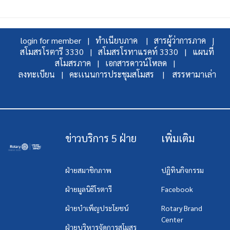
login for member |
ทำเนียบภาค |
สารผู้ว่าการภาค |
สโมสรโรตารี 3330 |
สโมสรโรทาแรคท์ 3330 |
แผนที่
สโมสรภาค |
เอกสารดาวน์โหลด |
ลงทะเบียน |
คะเเนนการประชุมสโมสร |
สรรหามาเล่า
ข่าวบริการ 5 ฝ่าย
เพิ่มเติม
ฝ่ายสมาชิกภาพ
ปฏิทินกิจกรรม
ฝ่ายมูลนิธิโรตารี
Facebook
ฝ่ายบำเพ็ญประโยชน์
Rotary Brand
Center
ฝ่ายบริหารจัดการสโมสร