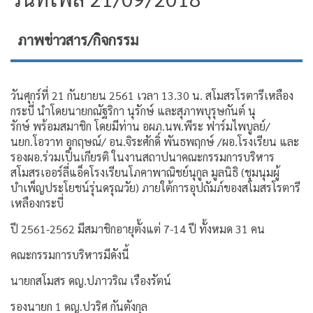
ภาพข่าวสาร/กิจกรรม
วันศุกร์ที่ 21 กันยายน 2561 เวลา 13.30 น. สโมสรโรตารีเหลือง
กระบี่ นำโดยนายกณัฐริกา นุรักษ์ และสุภาพบุรุษกันต์ นุ
รักษ์ พร้อมสมาชิก โดยมีท่าน อผภ.นพ.พีระ ฟาร์มไพบูลย์/
นยก.โอวาท อุกฤษณ์/ อน.จิระศักดิ์ พันธพฤกษ์ /ผอ.โรงเรียน และ
รองผอ.ร่วมเป็นเกียรติ ในงานสถาปนาคณะกรรมการบริหาร
สโมสรเออร์ลี่แอ็คโรงเรียนโภคาพาณิชย์นุกูล มูลนิธิ (ชุมนุมผู้
บำเพ็ญประโยชน์รุ่นดรุณวัย) ภายใต้การอุปถัมภ์ของสโมสรโรตารี
เหลืองกระบี่
ปี 2561-2562 มีสมาชิกอายุตั้งแต่ 7-14 ปี ทั้งหมด 31 คน
คณะกรรมการบริหารมีดังนี้
นายกสโมสร ดญ.ปภาวริณ เรืองรัตน์
รองนายก 1 ดญ.ปวริศ กันตังกุล