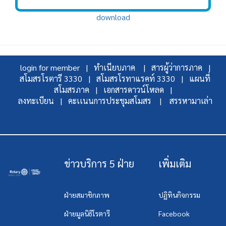
download
login for member |
ทำเนียบภาค |
สารผู้ว่าการภาค |
สโมสรโรตารี 3330 |
สโมสรโรทาแรคท์ 3330 |
แผนที่
สโมสรภาค |
เอกสารดาวน์โหลด |
ลงทะเบียน |
คะเเนนการประชุมสโมสร |
สรรหามาเล่า
ข่าวบริการ 5 ฝ่าย
เพิ่มเติม
ฝ่ายสมาชิกภาพ
ปฏิทินกิจกรรม
ฝ่ายมูลนิธิโรตารี
Facebook