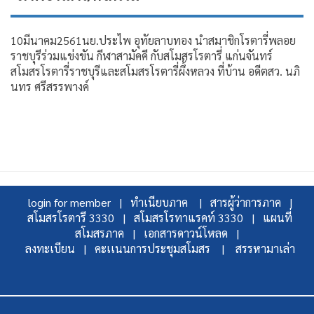
10มีนาคม2561นย.ประไพ อุทัยลาบทอง นำสมาชิกโรตารี่พลอย
ราชบุรีร่วมแข่งขัน กีฬาสามัคคี กับสโมสรโรตารี่ แก่นจันทร์
สโมสรโรตารี่ราชบุรีและสโมสรโรตารี่ผึ้งหลวง ที่บ้าน อดีตสว. นภิ
นทร ศรีสรรพางค์
login for member |
ทำเนียบภาค |
สารผู้ว่าการภาค |
สโมสรโรตารี 3330 |
สโมสรโรทาแรคท์ 3330 |
แผนที่
สโมสรภาค |
เอกสารดาวน์โหลด |
ลงทะเบียน |
คะเเนนการประชุมสโมสร |
สรรหามาเล่า