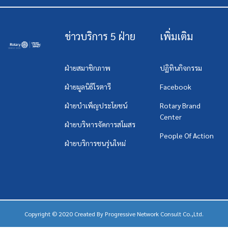
ข่าวบริการ 5 ฝ่าย
เพิ่มเติม
ฝ่ายสมาชิกภาพ
ปฏิทินกิจกรรม
ฝ่ายมูลนิธิโรตารี
Facebook
ฝ่ายบำเพ็ญประโยชน์
Rotary Brand
Center
ฝ่ายบริหารจัดการสโมสร
People Of Action
ฝ่ายบริการชนรุ่นใหม่
Copyright © 2020 Created By
Progressive Network Consult Co.,Ltd.