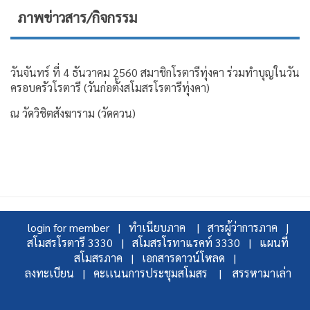
ภาพข่าวสาร/กิจกรรม
วันจันทร์ ที่ 4 ธันวาคม 2560 สมาชิกโรตารีทุ่งคา ร่วมทำบุญในวัน
ครอบครัวโรตารี (วันก่อตั้งสโมสรโรตารีทุ่งคา)
ณ วัดวิชิตสังฆาราม (วัดควน)
login for member |
ทำเนียบภาค |
สารผู้ว่าการภาค |
สโมสรโรตารี 3330 |
สโมสรโรทาแรคท์ 3330 |
แผนที่
สโมสรภาค |
เอกสารดาวน์โหลด |
ลงทะเบียน |
คะเเนนการประชุมสโมสร |
สรรหามาเล่า