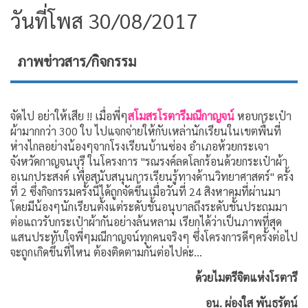
วันที่โพส 30/08/2017
ภาพข่าวสาร/กิจกรรม
จัดไป อย่าให้เสีย !! เมื่อพี่ๆ
สโมสรโรตารีมณีกาญจน์
หอบกระเป๋า
ผ้ามากกว่า 300 ใบ ไปแจกจ่ายให้กับเหล่านักเรียนในเขตพื้นที่
ห่างไกลอย่างน้องๆจากโรงเรียนบ้านซ่อง อำเภอห้วยกระเจา
จังหวัดกาญจนบุรี ในโครงการ "รณรงค์ลดโลกร้อนด้วยกระเป๋าผ้า
อเนกประสงค์ เพื่อสนับสนุนการเรียนรู้ทางด้านวิทยาศาสตร์" ครั้ง
ที่ 2 ซึ่งกิจกรรมครั้งนี้ได้ถูกจัดขึ้นเมื่อวันที่ 24 สิงหาคมที่ผ่านมา
โดยมีน้องๆนักเรียนตั้งแต่ระดับชั้นอนุบาลถึงระดับชั้นประถมมา
ต่อแถวรับกระเป๋าผ้ากันอย่างล้นหลาม เรียกได้ว่าเป็นภาพที่สุด
แสนประทับใจพี่ๆมณีกาญจน์ทุกคนจริงๆ ซึ่งโครงการดีๆครั้งต่อไป
จะถูกเกิดขึ้นที่ไหน ต้องติดตามกันต่อไปค่ะ...
ด้วยไมตรีจิตแห่งโรตารี
อน. ผ่องใส พันธุรัตน์