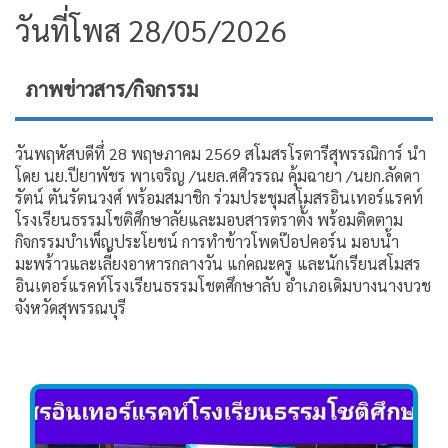
วันที่โพส 28/05/2026
ภาพข่าวสาร/กิจกรรม
วันพฤหัสบดีทึ่ 28 พฤษภาคม 2569 สโมสรโรตารีสุพรรณิการ์ นำ
โดย นย.ปียาพัชร พาเจริญ /นยล.ศศิวรรณ คุ้มฉายา /นยก.ลัดดา
รัตน์ ตันรัตนวงศ์ พร้อมสมาชิก ร่วมประชุมสโมสรอินเทอร์แรคท์
โรงเรียนธรรมโชติศึกษาลัยและมอบสารตราตั้ง พร้อมติดตาม
กิจกรรมบำเพ็ญประโยชน์ การทำข้าวโพดป๊อปคอร์น มอบน้ำ
มะพร้าวและเลี้ยงอาหารกลางวัน แก่คณะครู และนักเรียนสโมสร
อินเตอร์แรคท์โรงเรียนธรรมโชตศึกษาลับ อำเภอเดิมบางนางบวช
จังหวัดสุพรรณบุรี