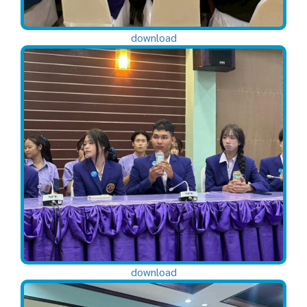
download
download