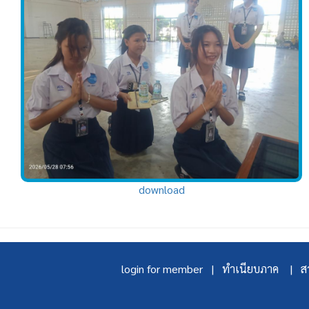
download
login for member |
ทำเนียบภาค |
สา