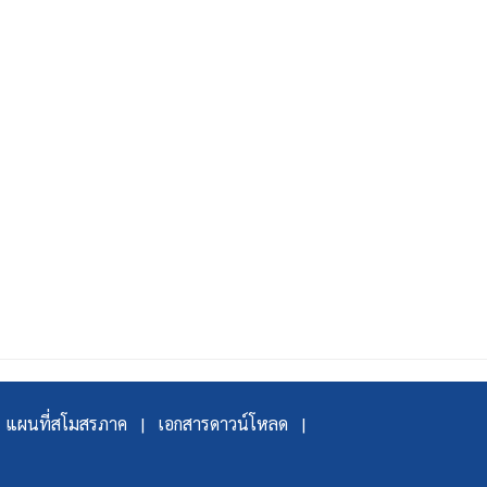
แผนที่สโมสรภาค |
เอกสารดาวน์โหลด |