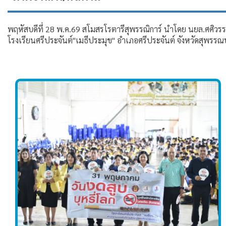
พฤหัสบดีทึ่ 28 พ.ค.69 สโมสรโรตารีสุพรรณิการ์ นำโดย นยล.ศศิวร
โรงเรียนศรีประจันต์"เมธีประมุข" อำเภอศรีประจันต์ จังหวัดสุพรรณบ