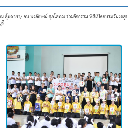
รณ คุ้มฉายา/ อน.นงลักษณ์ ศุภโสภณ ร่วมกิจกรรม พิธีเปิดอบรมวันงดส
ุรี