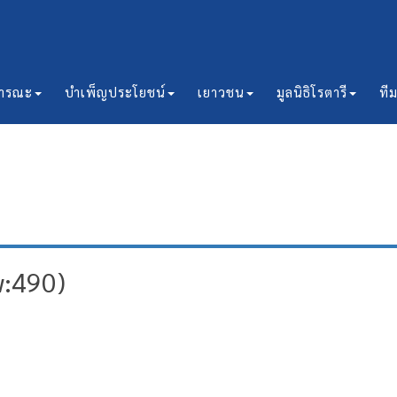
ธารณะ
บำเพ็ญประโยชน์
เยาวชน
มูลนิธิโรตารี
ที
w:490)