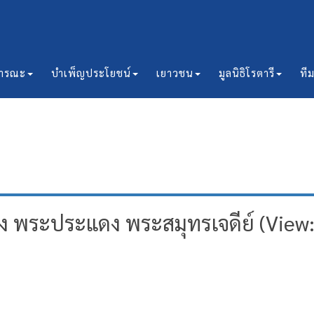
ธารณะ
บำเพ็ญประโยชน์
เยาวชน
มูลนิธิโรตารี
ที
ง พระประแดง พระสมุทรเจดีย์ (View