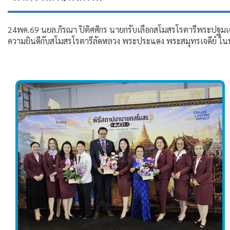
24พค.69 นยล.กิรณา ปิติศศิกร นายกรับเลือกสโมสรโรตารีพระปฐมเจด
ความยินดีกับสโมสรโรตารีลัดหลวง พระประแดง พระสมุทรเจดีย์ ใ