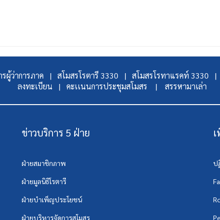
รผู้ว่าการภาค |
สโมสรโรตารี 3330 |
สโมสรโรทาแรคท์ 3330 |
ลงทะเบียน |
คะเเนนการประชุมสโมสร |
สรรหามาเล่า
ข่าวบริการ 5 ฝ่าย
เ
ฝ่ายสมาชิกภาพ
ปฏ
ฝ่ายมูลนิธิโรตารี
F
ฝ่ายบำเพ็ญประโยชน์
Ro
ฝ่ายบริหารจัดการสโมสร
Pe