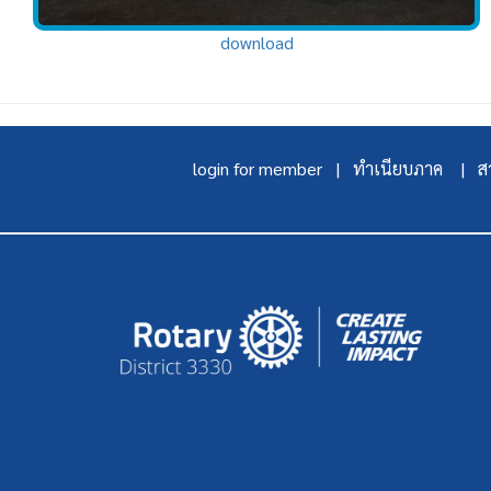
download
login for member |
ทำเนียบภาค |
สา