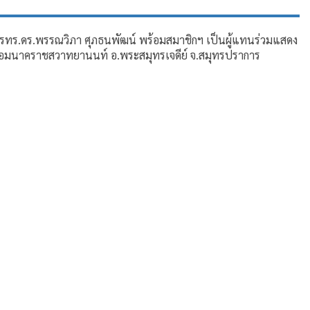
ละ รทร.ดร.พรรณวิภา ศุภธนพัฒน์ พร้อมสมาชิกฯ เป็นผู้แทนร่วมแสดง
้อมนาคราชสวาทยานนท์ อ.พระสมุทรเจดีย์ จ.สมุทรปราการ