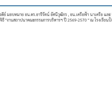
ีย์ มอบหมาย อน.ดร.อารีรัตน์ อัศนีวุฒิกร , อน.เครือฟ้า นาเครือ แ
นพิธี "งานสถาปนาคณะกรรมการบริหารฯ ปี 2569-2570 " ณ โรงเรียนป