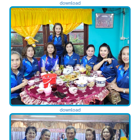
download
download