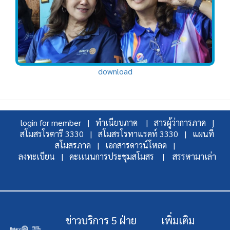
download
login for member |
ทำเนียบภาค |
สารผู้ว่าการภาค |
สโมสรโรตารี 3330 |
สโมสรโรทาแรคท์ 3330 |
แผนที่
สโมสรภาค |
เอกสารดาวน์โหลด |
ลงทะเบียน |
คะเเนนการประชุมสโมสร |
สรรหามาเล่า
ข่าวบริการ 5 ฝ่าย
เพิ่มเติม