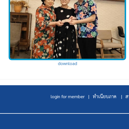
download
login for member |
ทำเนียบภาค |
สา