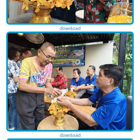
download
download