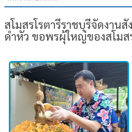
สโมสรโรตารีราชบุรีจัดงานสั
ดำหัว ขอพรผุ้ใหญ่ของสโมสร