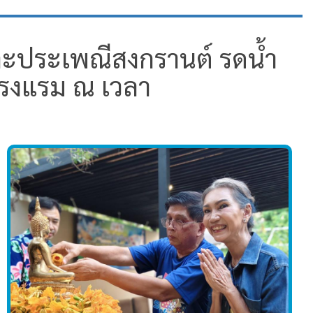
 และประเพณีสงกรานต์ รดน้ำ
โรงแรม ณ เวลา