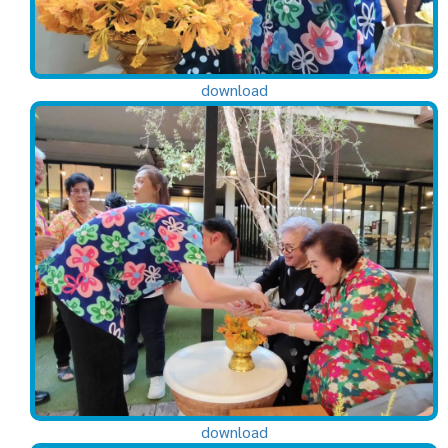
download
download