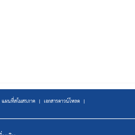
แผนที่สโมสรภาค |
เอกสารดาวน์โหลด |