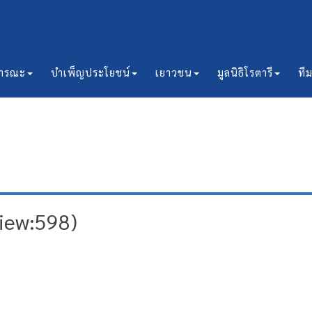
ธารณะ
บำเพ็ญประโยชน์
เยาวชน
มูลนิธิโรตารี
ที
View:598)