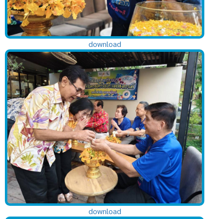
download
download