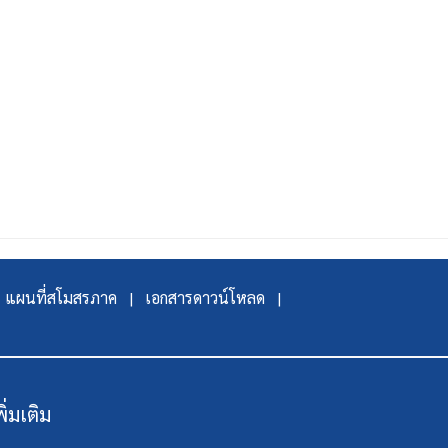
แผนที่สโมสรภาค |
เอกสารดาวน์โหลด |
พิ่มเติม