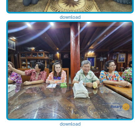
download
download