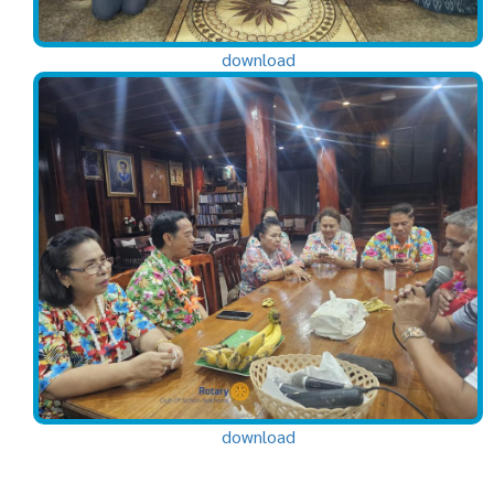
download
download