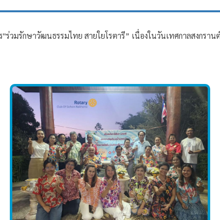
ร"ร่วมรักษาวัฒนธรรมไทย สายใยโรตารี” เนื่องในวันเทศกาล​สงกรานต์​