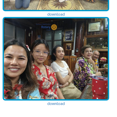
download
download