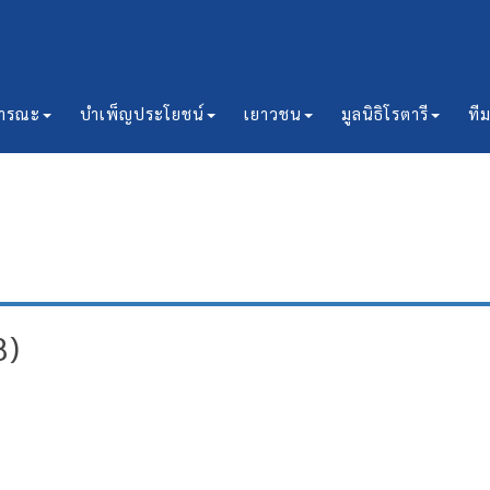
ธารณะ
บำเพ็ญประโยชน์
เยาวชน
มูลนิธิโรตารี
ที
8)