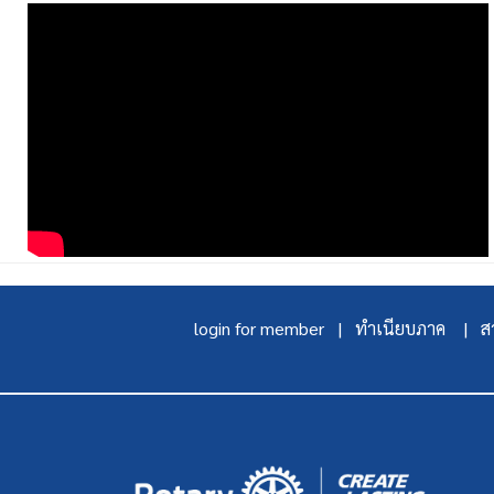
login for member |
ทำเนียบภาค |
สา