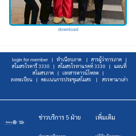
download
login for member |
ทำเนียบภาค |
สารผู้ว่าการภาค |
สโมสรโรตารี 3330 |
สโมสรโรทาแรคท์ 3330 |
แผนที่
สโมสรภาค |
เอกสารดาวน์โหลด |
ลงทะเบียน |
คะเเนนการประชุมสโมสร |
สรรหามาเล่า
ข่าวบริการ 5 ฝ่าย
เพิ่มเติม