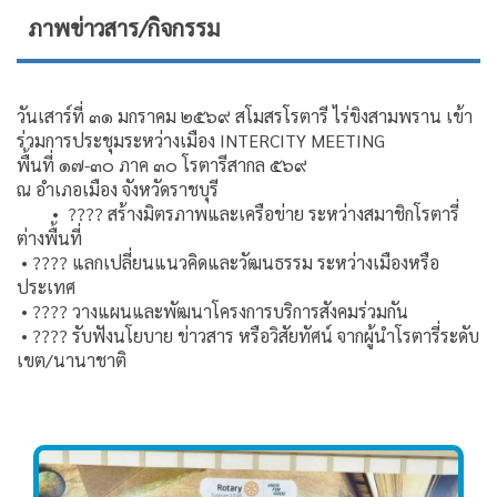
ภาพข่าวสาร/กิจกรรม
วันเสาร์ที่ ๓๑ มกราคม ๒๕๖๙ สโมสรโรตารี ไร่ขิงสามพราน เข้า
ร่วมการประชุมระหว่างเมือง INTERCITY MEETING
พื้นที่ ๑๗-๓๐ ภาค ๓๐ โรตารีสากล ๕๖๙
ณ อำเภอเมือง จังหวัดราชบุรี
• ???? สร้างมิตรภาพและเครือข่าย ระหว่างสมาชิกโรตารี่
ต่างพื้นที่
• ???? แลกเปลี่ยนแนวคิดและวัฒนธรรม ระหว่างเมืองหรือ
ประเทศ
• ???? วางแผนและพัฒนาโครงการบริการสังคมร่วมกัน
• ???? รับฟังนโยบาย ข่าวสาร หรือวิสัยทัศน์ จากผู้นำโรตารี่ระดับ
เขต/นานาชาติ