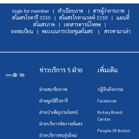
login for member |
ทำเนียบภาค |
สารผู้ว่าการภาค |
สโมสรโรตารี 3330 |
สโมสรโรทาแรคท์ 3330 |
แผนที่
สโมสรภาค |
เอกสารดาวน์โหลด |
ลงทะเบียน |
คะเเนนการประชุมสโมสร |
สรรหามาเล่า
ข่าวบริการ 5 ฝ่าย
เพิ่มเติม
ฝ่ายสมาชิกภาพ
ปฏิทินกิจกรรม
ฝ่ายมูลนิธิโรตารี
Facebook
ฝ่ายบำเพ็ญประโยชน์
Rotary Brand
Center
ฝ่ายบริหารจัดการสโมสร
People Of Action
ฝ่ายบริการชนรุ่นใหม่