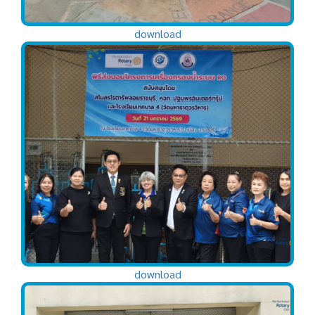
download
download