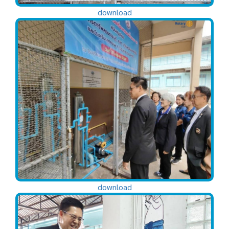
download
download