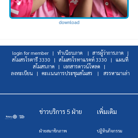
download
login for member |
ทำเนียบภาค |
สารผู้ว่าการภาค |
สโมสรโรตารี 3330 |
สโมสรโรทาแรคท์ 3330 |
แผนที่
สโมสรภาค |
เอกสารดาวน์โหลด |
ลงทะเบียน |
คะเเนนการประชุมสโมสร |
สรรหามาเล่า
ข่าวบริการ 5 ฝ่าย
เพิ่มเติม
ฝ่ายสมาชิกภาพ
ปฏิทินกิจกรรม