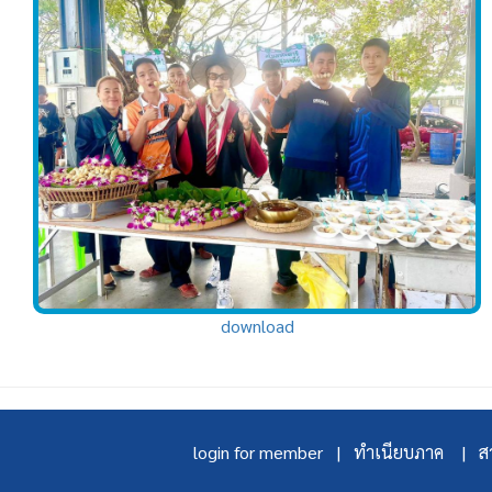
download
login for member |
ทำเนียบภาค |
สา