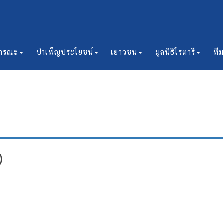
ธารณะ
บำเพ็ญประโยชน์
เยาวชน
มูลนิธิโรตารี
ที
)