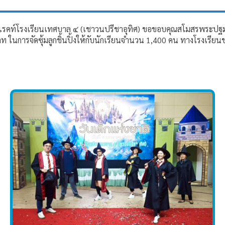
อร์แรคท์โรงเรียนเทศบาล ๔ (เชาวนปรีชาอุทิศ) ขอขอบคุณสโมสรพระป
ารจัดซุ้มลูกชิ้นปิ้งให้กับนักเรียนจำนวน 1,400 คน ทางโรงเรียนข