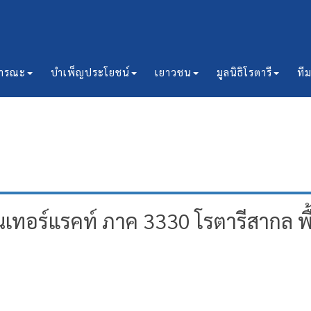
ธารณะ
บำเพ็ญประโยชน์
เยาวชน
มูลนิธิโรตารี
ที
อร์แรคท์ ภาค 3330 โรตารีสากล พื้น