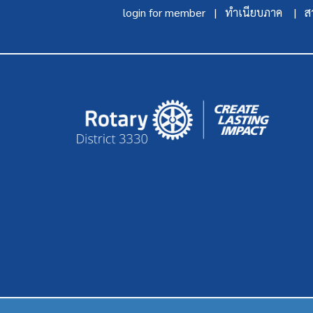
login for member |
ทำเนียบภาค |
สา