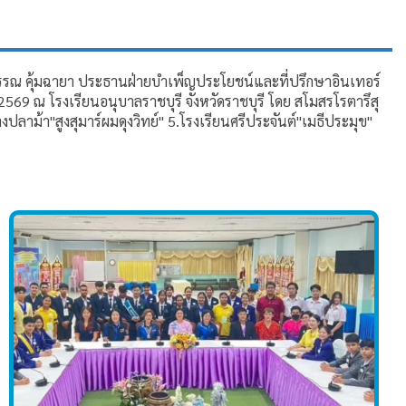
วรรณ คุ้มฉายา ประธานฝ่ายบำเพ็ญประโยชน์และที่ปรึกษาอินเทอร์
2569 ณ โรงเรียนอนุบาลราชบุรี จังหวัดราชบุรี โดย สโมสรโรตารึสุ
าม้า"สูงสุมาร์ผมดุงวิทย์" 5.โรงเรียนศรีประจันต์"เมธีประมุข"