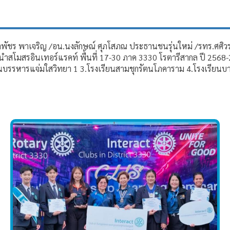
ยาพัชร พาเจริญ /อน.นงลักษณ์ ศุภโสภณ ประธานชนรุ่นใหม่ /รทร.ศศิ
้นำสโมสรอินเทอร์แรคท์ พื้นที่ 17-30 ภาค 3330 โรตารีสากล ปี 2568-
นบรรหารแจ่มใสวิทยา 1 3.โรงเรียนสามชุกรัตนโภคาราม 4.โรงเรียนบางปล