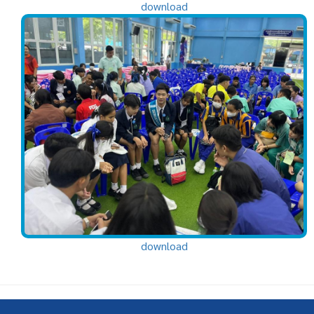
download
download