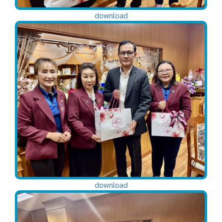
download
download