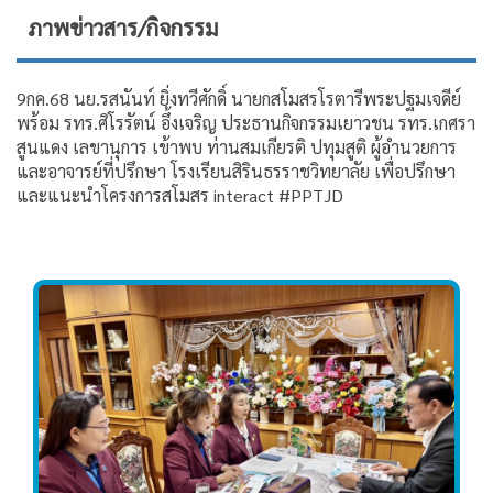
ภาพข่าวสาร/กิจกรรม
9กค.68 นย.รสนันท์ ยิ่งทวี​ศักดิ์​ นายกสโมสร​โรตารี​พระ​ปฐม​เจดีย์​
พร้อม รทร.ศิโรรัตน์ อึ้งเจริญ ประธานกิจกรรมเยาวชน รทร.เกศรา
สูนแดง เลขานุการ เข้าพบ ท่านสมเกียรติ ปทุมสูติ ผู้อำนวยการ
และอาจารย์ที่ปรึกษา​ โรงเรียนสิรินธรราช​วิทยาลัย​ เพื่อปรึกษา
และแนะนำโครงการสโมสร interact #PPTJD