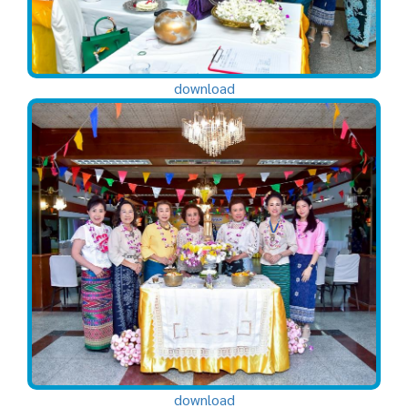
download
download