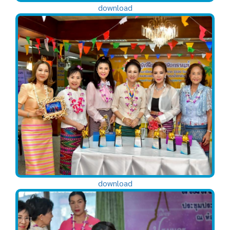
download
download