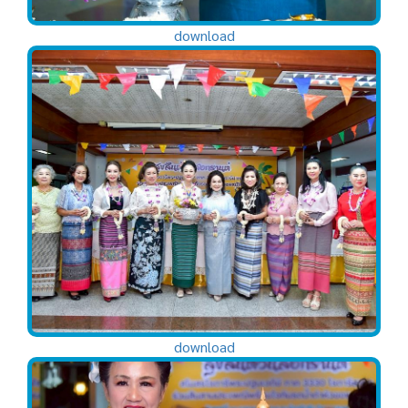
download
download