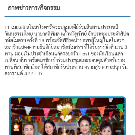
ภาพข่าวสาร/กิจกรรม
11 เมย.68 สโมสรโรตารี​พระ​ปฐม​เจดีย์​ร่วมสืบสานประเพณี​
วัฒนธรรม​ไทย นายกศศิพิมล แก้วทวีทรัพย์ จัดประชุม​ประจำสัปด
า​ห์สโมสรฯ ครั้งที่ 19 พร้อมจัดพิธีรดน้ำขอพรผู้ใหญ่ในสโมสรฯ
สมาชิกแสดงความยินดีกับสมาชิกสโมสร​ฯ ที่ได้รับรางวัล​จำนวน 3
ท่าน มอบเงินประจำเดือนแก่ครอยครัว Host ของนักเรียนแลก
เปลี่ยน จับรางวัลสมาชิกเข้าร่วมประชุมและขอบคุณ​สำหรับของ
ทานที่สมาชิกนำมาให้สมาชิกรับประทาน ความสุข ความสนุก วัน
สงกรานต์ #PPTJD