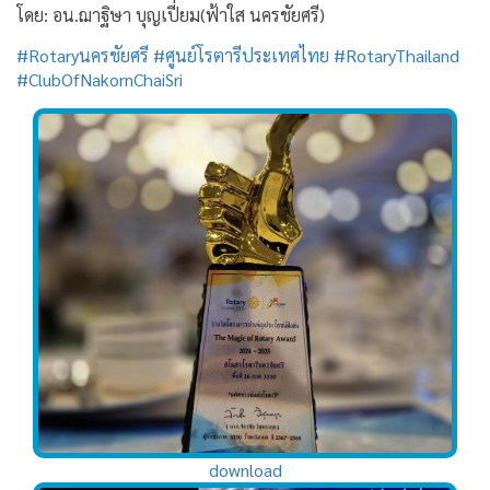
โดย: อน.ฌาฐิษา บุญเปี่ยม(ฟ้าใส นครชัยศรี)
#Rotaryนครชัยศรี
#ศูนย์โรตารีประเทศไทย
#RotaryThailand
#ClubOfNakornChaiSri
download