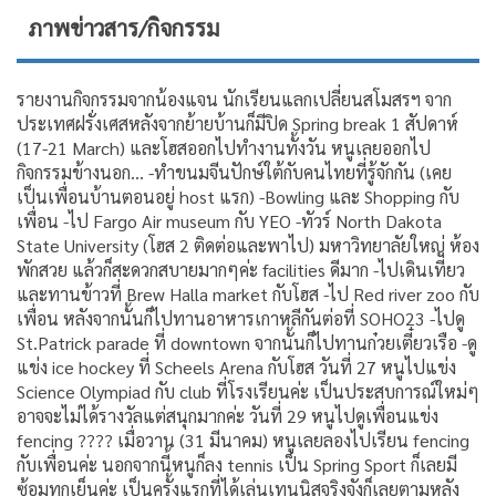
ภาพข่าวสาร/กิจกรรม
รายงานกิจกรรมจากน้องแจน นักเรียนแลกเปลี่ยน​สโมสร​ฯ จาก
ประเทศ​ฝรั่งเศส​ หลังจากย้ายบ้านก็มีปิด Spring break 1 สัปดาห์
(17-21 March) และโฮสออกไปทำงานทั้งวัน หนูเลยออกไป
กิจกรรมข้างนอก… -ทำขนมจีนปักษ์ใต้กับคนไทยที่รู้จักกัน (เคย
เป็นเพื่อนบ้านตอนอยู่ host แรก) -Bowling และ Shopping กับ
เพื่อน -ไป Fargo Air museum กับ YEO -ทัวร์ North Dakota
State University (โฮส 2 ติดต่อและพาไป) มหาวิทยาลัยใหญ่ ห้อง
พักสวย แล้วก็สะดวกสบายมากๆค่ะ facilities ดีมาก -ไปเดินเที่ยว
และทานข้าวที่ Brew Halla market กับโฮส -ไป Red river zoo กับ
เพื่อน หลังจากนั้นก็ไปทานอาหารเกาหลีกันต่อที่ SOHO23 -ไปดู
St.Patrick parade ที่ downtown จากนั้นก็ไปทานก๋วยเตี๋ยวเรือ -ดู
แข่ง ice hockey ที่ Scheels Arena กับโฮส วันที่ 27 หนูไปแข่ง
Science Olympiad กับ club ที่โรงเรียนค่ะ เป็นประสบการณ์ใหม่ๆ
อาจจะไม่ได้รางวัลแต่สนุกมากค่ะ วันที่ 29 หนูไปดูเพื่อนแข่ง
fencing ???? เมื่อวาน (31 มีนาคม) หนูเลยลองไปเรียน fencing
กับเพื่อนค่ะ นอกจากนี้หนูก็ลง tennis เป็น Spring Sport ก็เลยมี
ซ้อมทุกเย็นค่ะ เป็นครั้งแรกที่ได้เล่นเทนนิสจริงจังก็เลยตามหลัง