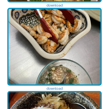
download
download